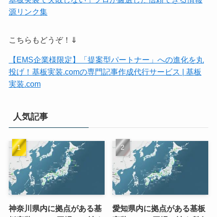
源リンク集
こちらもどうぞ！⇓
【EMS企業様限定】「提案型パートナー」への進化を丸
投げ！基板実装.comの専門記事作成代行サービス | 基板
実装.com
人気記事
神奈川県内に拠点がある基
愛知県内に拠点がある基板