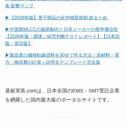
条 影響マップ
▶【2026年版】電子部品の化学物質規制 総まとめ
▶中国製MLCCの最新動向と日本メーカーの競争優位性
【2026年版・調達／経営判断ＰＤＦレポート】【日本語
版・英語版】
▶製造業の価格転嫁資料を30分で作る方法｜原材料・電
力・物流費の計算＋説明文テンプレート完全版
基板実装.comは、日本全国のEMS・SMT受託企業
を網羅した国内最大級のポータルサイトです。