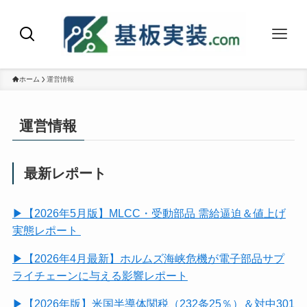
ホーム
運営情報
運営情報
最新レポート
▶【2026年5月版】MLCC・受動部品 需給逼迫＆値上げ
実態レポート
▶【2026年4月最新】ホルムズ海峡危機が電子部品サプ
ライチェーンに与える影響レポート
▶【2026年版】米国半導体関税（232条25％）＆対中301