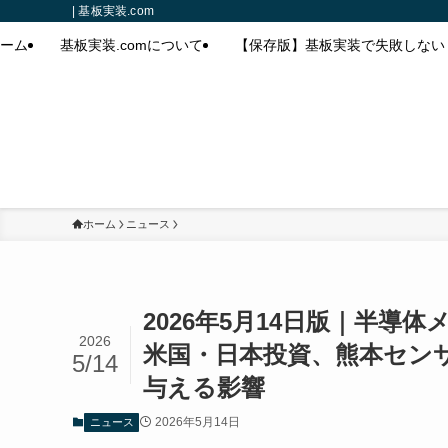
| 基板実装.com
ーム
基板実装.comについて
【保存版】基板実装で失敗しない
ホーム
ニュース
2026年5月14日版｜半導
2026
米国・日本投資、熊本セン
5/14
与える影響
2026年5月14日
ニュース