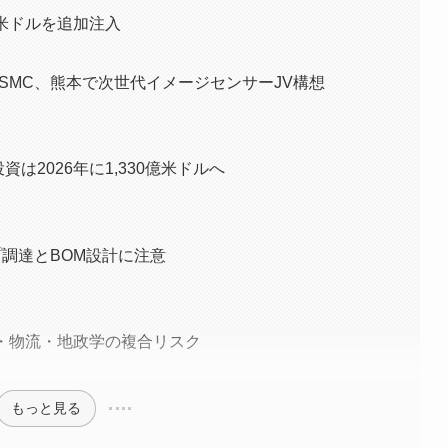
00億米ドルを追加注入
lutionsとTSMC、熊本で次世代イメージセンサーJV構想
投資は2026年に1,330億米ドルへ
ップ調達とBOM設計に注意
力・物流・地政学の複合リスク
もっと見る