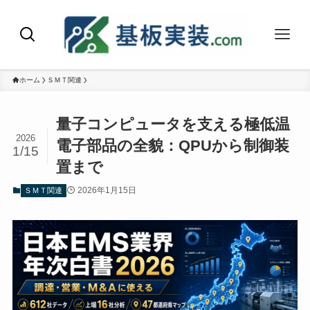
ホーム
ＳＭＴ関連
量子コンピュータを支える極低温
2026
電子部品の全貌：QPUから制御装
1/15
置まで
2026年1月15日
ＳＭＴ関連