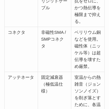
リジッドケー
抗をゼロに、
ブル
かつ熱伝導を
極限まで抑え
る。
コネクタ
非磁性SMA /
ベリリウム銅
SMPコネク
などを使用。
タ
磁性体（ニッ
ケル等）は超
伝導を壊すた
め厳禁。
アッテネータ
固定減衰器
室温からの熱
（極低温仕
雑音（ジョン
様）
ソンノイズ）
を削ぎ落とす
ために、各温