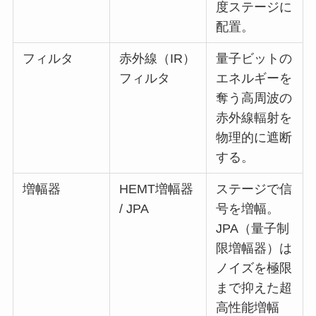
度ステージに
配置。
フィルタ
赤外線（IR）
量子ビットの
フィルタ
エネルギーを
奪う高周波の
赤外線輻射を
物理的に遮断
する。
増幅器
HEMT増幅器
ステージで信
/ JPA
号を増幅。
JPA（量子制
限増幅器）は
ノイズを極限
まで抑えた超
高性能増幅