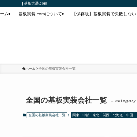
| 基板実装.com
ーム
基板実装.comについて
【保存版】基板実装で失敗しない
ホーム
全国の基板実装会社一覧
全国の基板実装会社一覧
– category
全国の基板実装会社一覧
関東
中部
東北
関西
北海道
中国