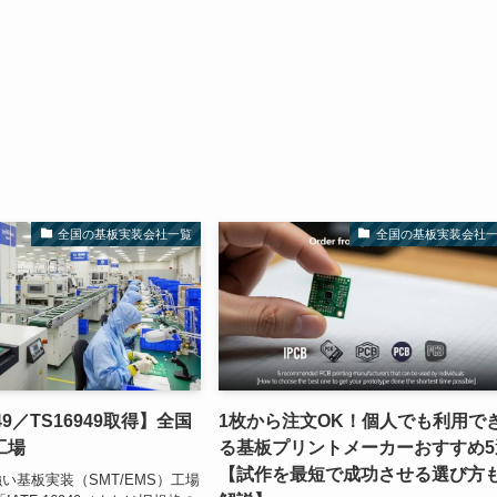
全国の基板実装会社一覧
全国の基板実装会社
949／TS16949取得】全国
1枚から注文OK！個人でも利用で
工場
る基板プリントメーカーおすすめ5
【試作を最短で成功させる選び方
い基板実装（SMT/EMS）工場