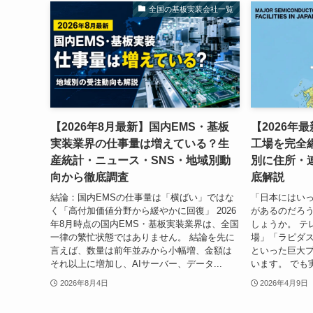
全国の基板実装会社一覧
【2026年8月最新】国内EMS・基板
【2026年
実装業界の仕事量は増えている？生
工場を完全
産統計・ニュース・SNS・地域別動
別に住所・
向から徹底調査
底解説
結論：国内EMSの仕事量は「横ばい」ではな
「日本にはい
く「高付加価値分野から緩やかに回復」 2026
があるのだろう
年8月時点の国内EMS・基板実装業界は、全国
しょうか。 テ
一律の繁忙状態ではありません。 結論を先に
場」「ラピダ
言えば、数量は前年並みから小幅増、金額は
といった巨大
それ以上に増加し、AIサーバー、データ...
います。 でも
2026年8月4日
2026年4月9日