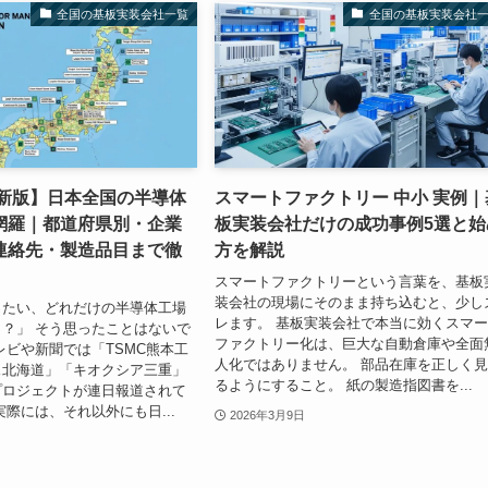
全国の基板実装会社一覧
全国の基板実装会社
最新版】日本全国の半導体
スマートファクトリー 中小 実例｜
網羅｜都道府県別・企業
板実装会社だけの成功事例5選と始
連絡先・製造品目まで徹
方を解説
スマートファクトリーという言葉を、基板
装会社の現場にそのまま持ち込むと、少し
ったい、どれだけの半導体工場
レます。 基板実装会社で本当に効くスマ
？」 そう思ったことはないで
ファクトリー化は、巨大な自動倉庫や全面
レビや新聞では「TSMC熊本工
人化ではありません。 部品在庫を正しく
ス北海道」「キオクシア三重」
るようにすること。 紙の製造指図書を...
プロジェクトが連日報道されて
実際には、それ以外にも日...
2026年3月9日