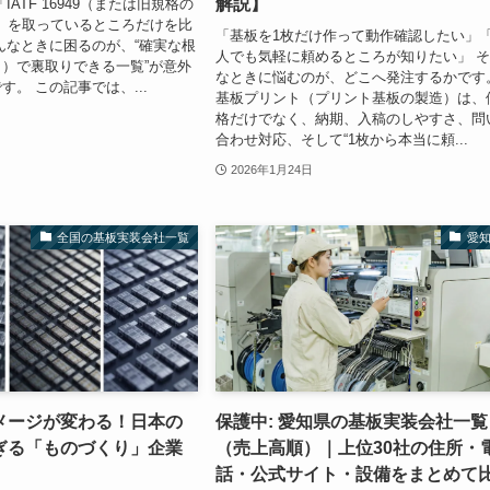
解説】
IATF 16949（または旧規格の
6949）を取っているところだけを比
「基板を1枚だけ作って動作確認したい」
んなときに困るのが、“確実な根
人でも気軽に頼めるところが知りたい」 
）で裏取りできる一覧”が意外
なときに悩むのが、どこへ発注するかです
す。 この記事では、...
基板プリント（プリント基板の製造）は、
格だけでなく、納期、入稿のしやすさ、問
合わせ対応、そして“1枚から本当に頼...
2026年1月24日
全国の基板実装会社一覧
愛
メージが変わる！日本の
保護中: 愛知県の基板実装会社一覧
ぎる「ものづくり」企業
（売上高順）｜上位30社の住所・
話・公式サイト・設備をまとめて