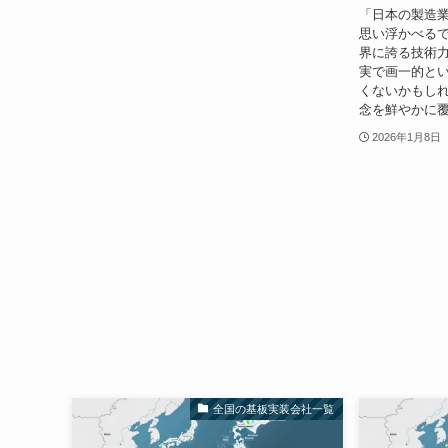
「日本の製造
思い浮かべるで
界に誇る技術
実で画一的と
くないかもしれ
念を鮮やかに覆
2026年1月8日
全国の基板実装会社一覧