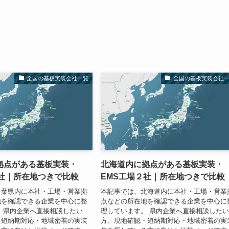
全国の基板実装会社一覧
全国の基板実装会社
拠点がある基板実装・
北海道内に拠点がある基板実装・
８社｜所在地つきで比較
EMS工場２社｜所在地つきで比較
千葉県内に本社・工場・営業拠
本記事では、北海道内に本社・工場・営業
地を確認できる企業を中心に整
点などの所在地を確認できる企業を中心に
 県内企業へ直接相談したい
理しています。 県内企業へ直接相談した
・短納期対応・地域密着の実装
方、現地確認・短納期対応・地域密着の実