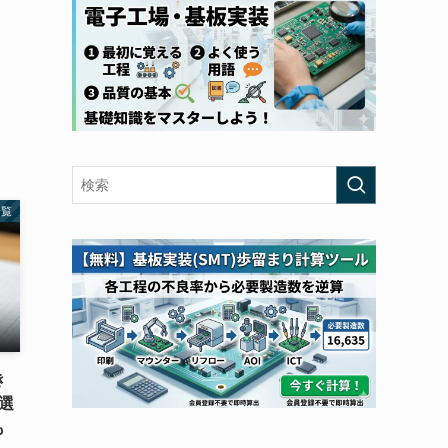
一覧
き
選
も