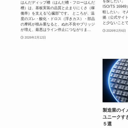
を探したい」 「
はんだディップ槽（はんだ槽・フローはんだ
ISO/TS 1
槽）は、基板実装の品質と止まりにくさ（稼
較したい」 そ
働率）を支える“心臓部”です。 ところが、温
拠（公式サイト
度のズレ・酸化・ドロス（浮きカス）・部品
と少ないことで
の摩耗が積み重なると、ぬれ不良やブリッジ
が増え、最悪はライン停止につながりま...
2026年2月6日
2026年2月12日
製造業のイ
ユニークす
５選