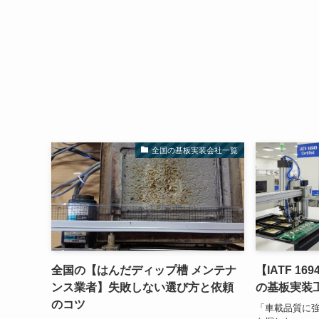
全国の基板実装会社一覧
全国の【はんだディップ槽 メンテナ
【IATF 16
ンス業者】失敗しない選び方と依頼
の基板実装
のコツ
「車載品質に強