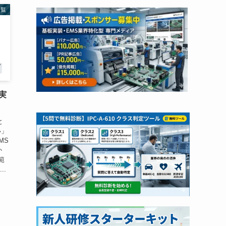
一覧
板実
と
い」
MS
か
範
..