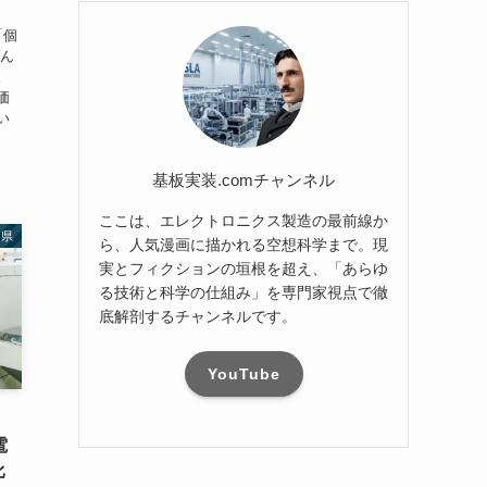
「個
そん
。
価
い
基板実装.comチャンネル
ここは、エレクトロニクス製造の最前線か
知県
ら、人気漫画に描かれる空想科学まで。現
実とフィクションの垣根を超え、「あらゆ
る技術と科学の仕組み」を専門家視点で徹
底解剖するチャンネルです。
YouTube
電
比