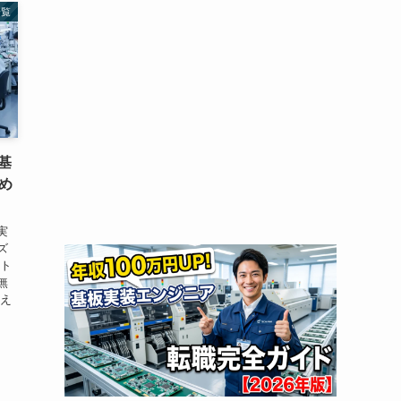
一覧
基
め
実
ズ
ート
無
見え