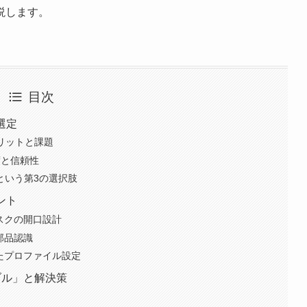
説します。
目次
選定
メリットと課題
度と信頼性
）という第3の選択肢
ント
マスクの開口設計
部品認識
したプロファイル設定
ブル」と解決策