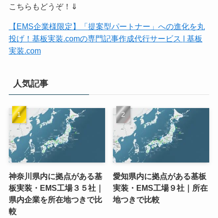
こちらもどうぞ！⇓
【EMS企業様限定】「提案型パートナー」への進化を丸
投げ！基板実装.comの専門記事作成代行サービス | 基板
実装.com
人気記事
神奈川県内に拠点がある基
愛知県内に拠点がある基板
板実装・EMS工場３５社｜
実装・EMS工場９社｜所在
県内企業を所在地つきで比
地つきで比較
較