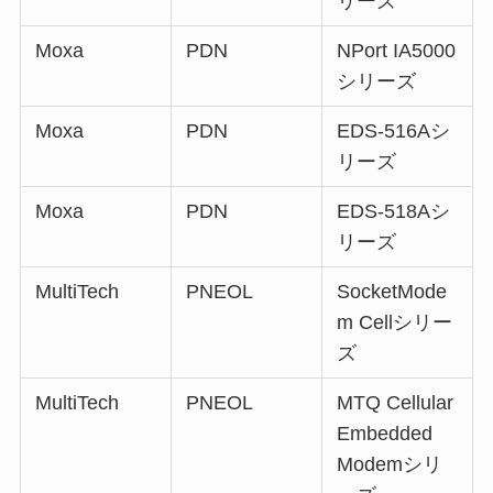
リーズ
Moxa
PDN
NPort IA5000
シリーズ
Moxa
PDN
EDS-516Aシ
リーズ
Moxa
PDN
EDS-518Aシ
リーズ
MultiTech
PNEOL
SocketMode
m Cellシリー
ズ
MultiTech
PNEOL
MTQ Cellular
Embedded
Modemシリ