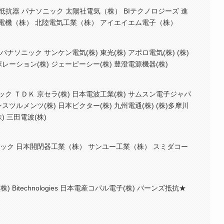
)日本抵抗器 パナソニック 太陽社電気（株） BIテクノロジーズ 進
釜屋電機（株） 北陸電気工業（株） アイエイエム電子（株）
パナソニック サンケン電気(株) 東光(株) アポロ電気(株) (株)
レーション(株) ジェーピーシー(株) 豊澄電源機器(株)
ニック ＴＤＫ 京セラ(株) 日本電波工業(株) サムスン電子ジャパ
スツルメンツ(株) 日本ビクター(株) 九州電通(株) (株)多摩川
) 三田電波(株)
ナソニック 日本開閉器工業（株） サンユー工業（株） スミダコー
 Bitechnologies 日本電産コパル電子(株) バーンズ抵抗★
ン