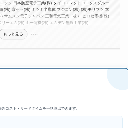
ソニック 日本航空電子工業(株) タイコエレクトロニクスグルー
造(株) 京セラ(株) ミツミ半導体 フジコン(株) (株)モリマツ 本
株) サムスン電子ジャパン 三和電気工業（株） ヒロセ電機(株)
住友スリーエム(株) 山一電機(株) エムデン無線工業(株)
もっと見る
】
/海外コスト・リードタイムを一括算出できます。