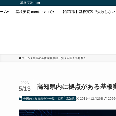
| 基板実装.com
ーム
基板実装.comについて
【保存版】基板実装で失敗しない
ホーム
全国の基板実装会社一覧
四国
高知県
2026
高知県内に拠点がある基板
5/13
2011年12月26日
202
全国の基板実装会社一覧
四国
高知県